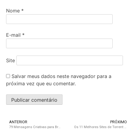
Nome
*
E-mail
*
Site
Salvar meus dados neste navegador para a
próxima vez que eu comentar.
ANTERIOR
PRÓXIMO
79 Mensagens Criativas para Brechós: Encante Clientes e Valorize Seu Negócio
Os 11 Melhores Sites de Torrent para Baixar Música com Segurança em 2025