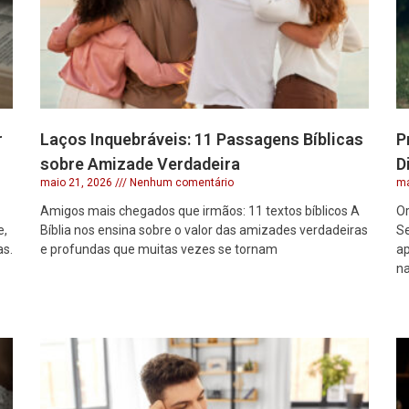
r
Laços Inquebráveis: 11 Passagens Bíblicas
P
sobre Amizade Verdadeira
D
maio 21, 2026
Nenhum comentário
ma
Amigos mais chegados que irmãos: 11 textos bíblicos A
Or
e,
Bíblia nos ensina sobre o valor das amizades verdadeiras
S
as.
e profundas que muitas vezes se tornam
ap
na